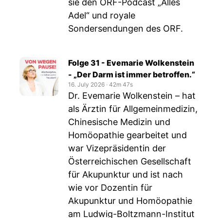
sie den ORF-Podcast „Alles
Adel“ und royale
Sondersendungen des ORF.
Folge 31 - Evemarie Wolkenstein
- „Der Darm ist immer betroffen.“
16. July 2026
‧
42m 47s
Dr. Evemarie Wolkenstein – hat
als Ärztin für Allgemeinmedizin,
Chinesische Medizin und
Homöopathie gearbeitet und
war Vizepräsidentin der
Österreichischen Gesellschaft
für Akupunktur und ist nach
wie vor Dozentin für
Akupunktur und Homöopathie
am Ludwig-Boltzmann-Institut